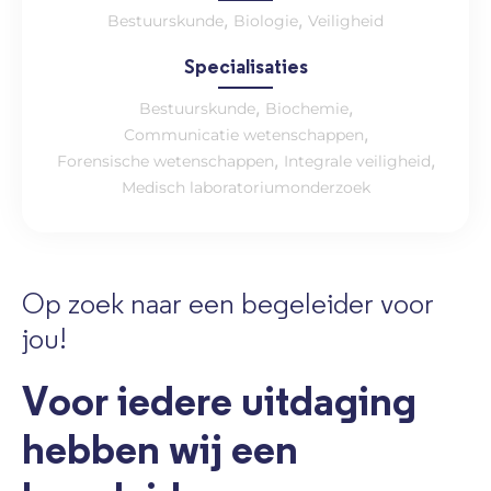
,
,
Bestuurskunde
Biologie
Veiligheid
Specialisaties
,
,
Bestuurskunde
Biochemie
,
Communicatie wetenschappen
,
,
Forensische wetenschappen
Integrale veiligheid
Medisch laboratoriumonderzoek
Op zoek naar een begeleider voor
jou!
Voor iedere uitdaging
hebben wij een