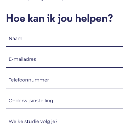
Hoe kan ik jou helpen?
Naam
(Vereist)
E-
mailadres
(Vereist)
Telefoon
(Vereist)
Onderwijsinstelling
(Vereist)
Welke
studie