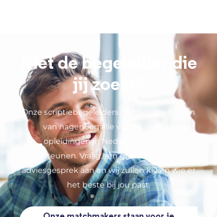
Niet de begeleider die
jij zoekt?
Onze scriptiebegeleiders hebben studenten
van nagenoeg alle vol- en deeltijd
opleidingen in Nederland mogen
ondersteunen. Vraag een gratis en vrijblijvend
adviesgesprek aan en wij zullen kijken wie er
het beste bij jou past.
Onze matchmakers staan voor je