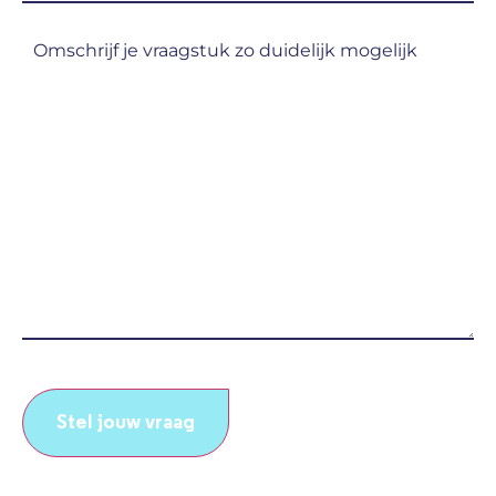
volg
Omschrijf
je?
je
(Vereist)
vraagstuk
zo
duidelijk
mogelijk
(Vereist)
CAPTCHA