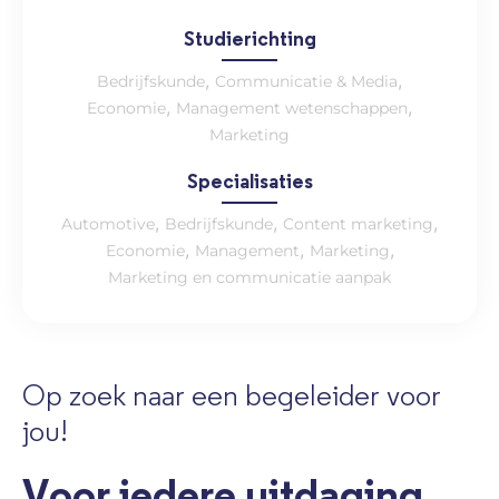
Studierichting
,
,
Bedrijfskunde
Communicatie & Media
,
,
Economie
Management wetenschappen
Marketing
Specialisaties
,
,
,
Automotive
Bedrijfskunde
Content marketing
,
,
,
Economie
Management
Marketing
Marketing en communicatie aanpak
Op zoek naar een begeleider voor
jou!
Voor iedere uitdaging