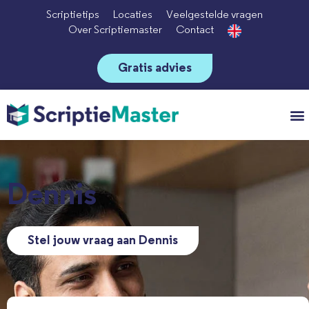
Scriptietips
Locaties
Veelgestelde vragen
Over Scriptiemaster
Contact
Gratis advies
Vo
Dennis
Stel jouw vraag aan Dennis