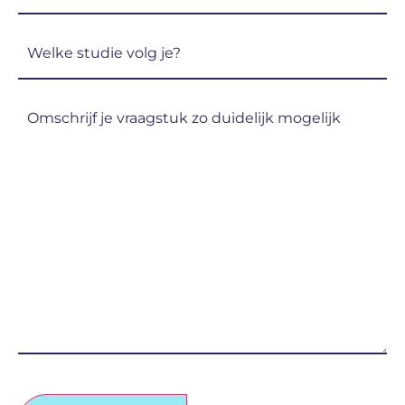
(Vereist)
Welke
studie
volg
Omschrijf
je?
je
(Vereist)
vraagstuk
zo
duidelijk
mogelijk
(Vereist)
CAPTCHA