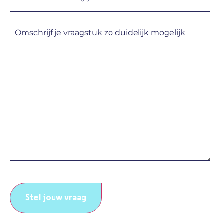
studie
volg
Omschrijf
je?
je
(Vereist)
vraagstuk
zo
duidelijk
mogelijk
(Vereist)
CAPTCHA