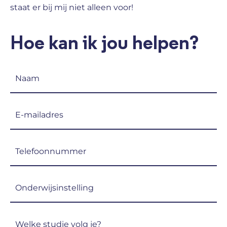
staat er bij mij niet alleen voor!
Hoe kan ik jou helpen?
Naam
(Vereist)
E-
mailadres
(Vereist)
Telefoon
(Vereist)
Onderwijsinstelling
(Vereist)
Welke