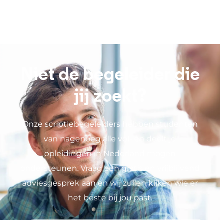
Niet de begeleider die
jij zoekt?
Onze scriptiebegeleiders hebben studenten
van nagenoeg alle vol- en deeltijd
opleidingen in Nederland mogen
ondersteunen. Vraag een gratis en vrijblijvend
adviesgesprek aan en wij zullen kijken wie er
het beste bij jou past.