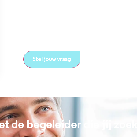
(Vereist)
CAPTCHA
et de begeleider die jij zoe