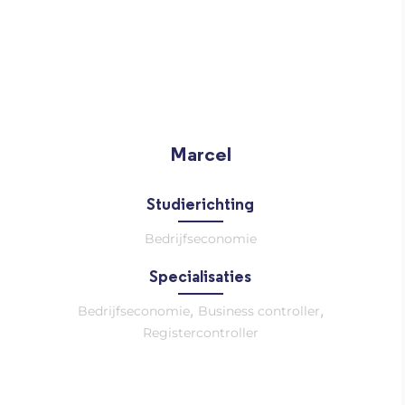
Marcel
Studierichting
Bedrijfseconomie
Specialisaties
,
,
Bedrijfseconomie
Business controller
Registercontroller