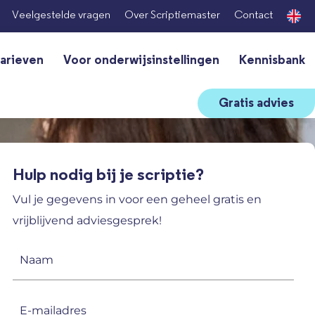
Veelgestelde vragen
Over Scriptiemaster
Contact
arieven
Voor onderwijsinstellingen
Kennisbank
Gratis advies
Hulp nodig bij je scriptie?
Vul je gegevens in voor een geheel gratis en
vrijblijvend adviesgesprek!
Naam
(Vereist)
E-