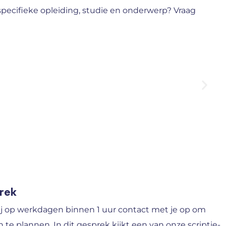
specifieke opleiding, studie en onderwerp? Vraag
prek
j op werkdagen binnen 1 uur contact met je op om
n te plannen. In dit gesprek kijkt een van onze scriptie-