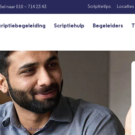
Scriptietips
Locaties
Bel naar 010 – 714 23 43
criptiebegeleiding
Scriptiehulp
Begeleiders
T
 heeft menig student al