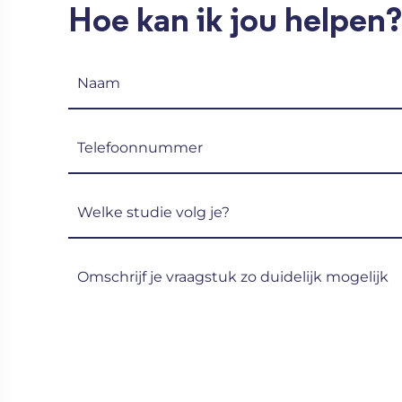
Hoe kan ik jou helpen?
Naam
(Vereist)
Telefoon
(Vereist)
Welke
studie
volg
Omschrijf
je?
je
(Vereist)
vraagstuk
zo
duidelijk
mogelijk