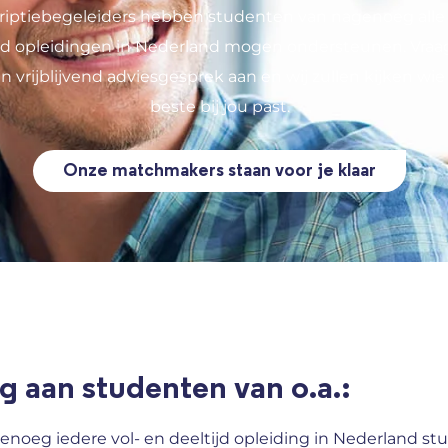
riptiebegeleiders hebben studenten van nagenoeg alle 
ijd opleidingen in Nederland mogen ondersteunen. Vraa
en vrijblijvend adviesgesprek aan en wij zullen kijken wie
beste bij jou past.
Onze matchmakers staan voor je klaar
g aan studenten van o.a.:
enoeg iedere vol- en deeltijd opleiding in Nederland 