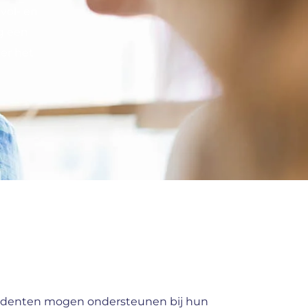
vol- en
g een
 er het
studenten mogen ondersteunen bij hun