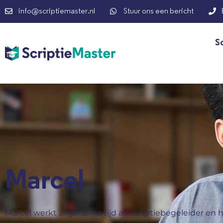
info@scriptiemaster.nl
Stuur ons een bericht
S
Marcel
Marcel werkt al geruime tijd als scriptiebegeleider en