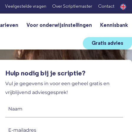
Veelgestelde vragen
Over Scriptiemaster
Contact
arieven
Voor onderwijsinstellingen
Kennisbank
Gratis advies
Hulp nodig bij je scriptie?
Vul je gegevens in voor een geheel gratis en
vrijblijvend adviesgesprek!
Naam
(Vereist)
E-