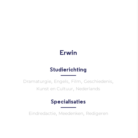
Erwin
Studierichting
,
,
,
,
Dramaturgie
Engels
Film
Geschiedenis
,
Kunst en Cultuur
Nederlands
Specialisaties
,
,
Eindredactie
Meedenken
Redigeren