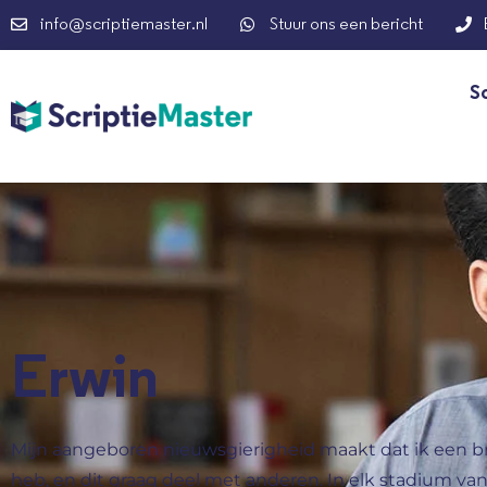
info@scriptiemaster.nl
Stuur ons een bericht
S
Erwin
Mijn aangeboren nieuwsgierigheid maakt dat ik een b
heb, en dit graag deel met anderen. In elk stadium va