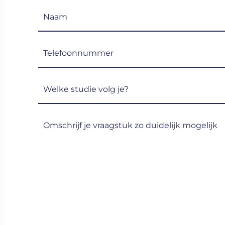
Naam
(Vereist)
Telefoon
(Vereist)
Welke
studie
volg
Omschrijf
je?
je
(Vereist)
vraagstuk
zo
duidelijk
mogelijk
(Vereist)