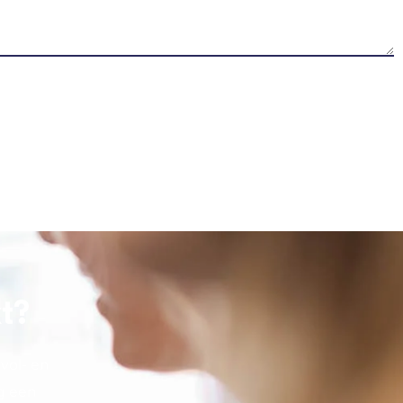
kt?
vol- en
g een