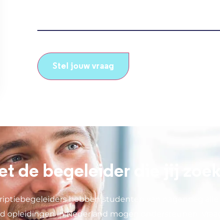
CAPTCHA
et de begeleider die jij zoe
riptiebegeleiders hebben studenten van nagenoeg alle 
ijd opleidingen in Nederland mogen ondersteunen. Vraa