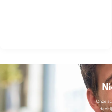
Ni
Onze sc
deelt