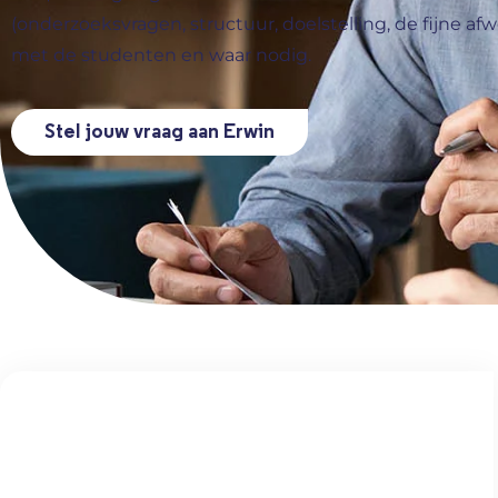
(onderzoeksvragen, structuur, doelstelling, de fijne a
met de studenten en waar nodig.
Stel jouw vraag aan Erwin