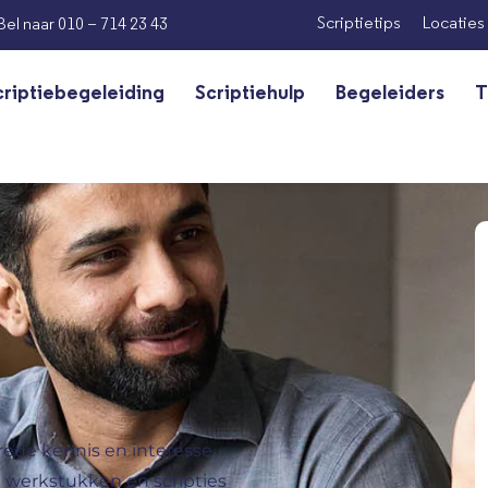
Scriptietips
Locaties
Bel naar 010 – 714 23 43
criptiebegeleiding
Scriptiehulp
Begeleiders
T
rede kennis en interesse
n werkstukken en scripties