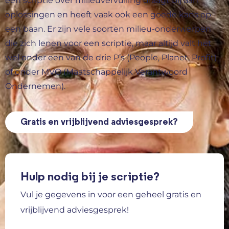
een scriptie over milieuvervuiling draagt bij aan
oplossingen en heeft vaak ook een goede kans op
een baan. Er zijn vele soorten milieu-onderwerpen
die zich lenen voor een scriptie, maar altijd valt het
wel onder een van de drie P’s (People, Planet, Profit)
of onder MVO (Maatschappelijk Verantwoord
Ondernemen).
Gratis en vrijblijvend adviesgesprek?
Hulp nodig bij je scriptie?
Vul je gegevens in voor een geheel gratis en
vrijblijvend adviesgesprek!