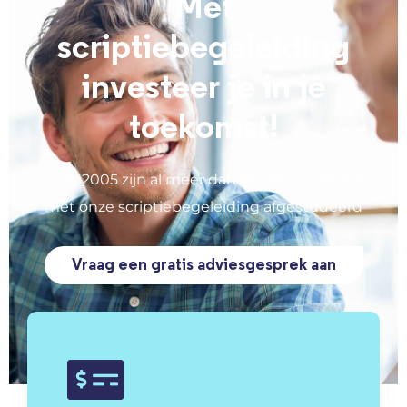
Met
scriptiebegeleiding
investeer je in je
toekomst!
Sinds 2005 zijn al meer dan 10.000 studenten
met onze scriptiebegeleiding afgestudeerd
Vraag een gratis adviesgesprek aan