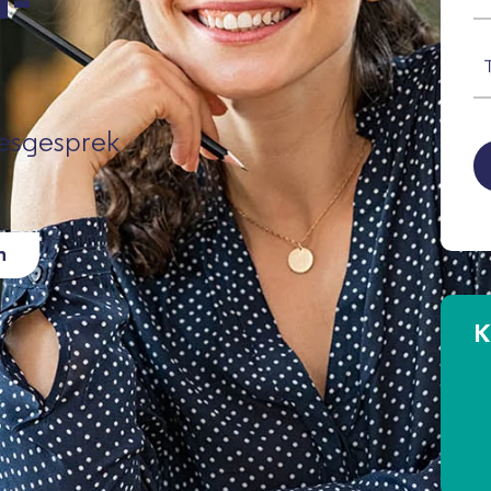
a-
m
(V
T
(V
C
iesgesprek
n
K