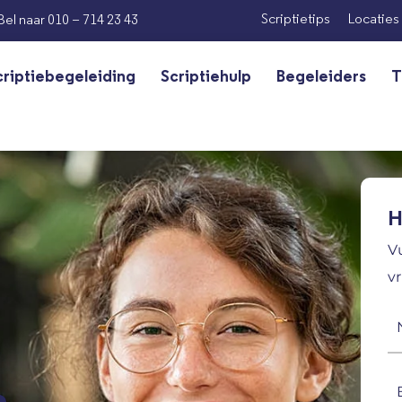
Scriptietips
Locaties
Bel naar 010 – 714 23 43
criptiebegeleiding
Scriptiehulp
Begeleiders
T
H
V
vr
N
(V
E-