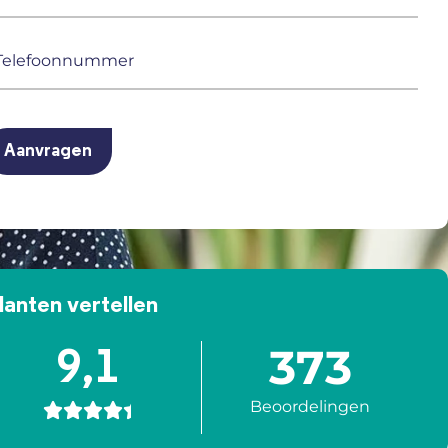
ailadres
ereist)
elefoonnummer
ereist)
APTCHA
lanten vertellen
373
9,1
Beoordelingen




