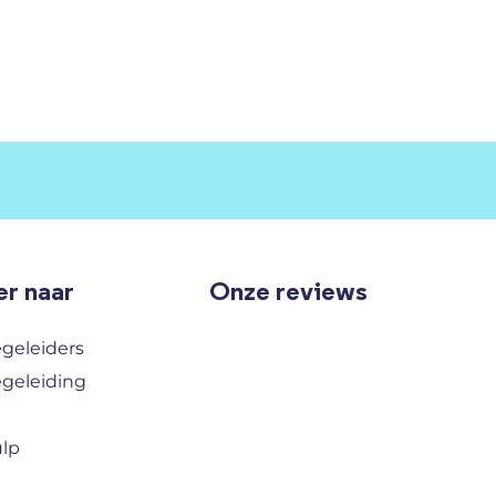
r naar
Onze reviews
egeleiders
egeleiding
ulp