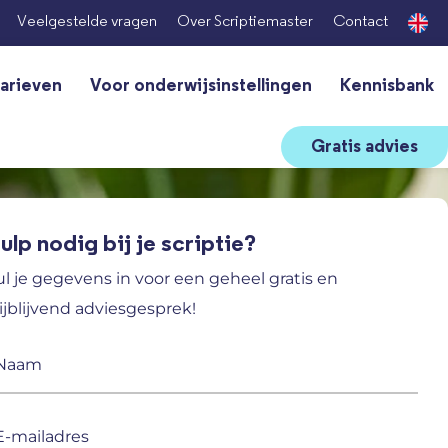
Veelgestelde vragen
Over Scriptiemaster
Contact
arieven
Voor onderwijsinstellingen
Kennisbank
Gratis advies
ulp nodig bij je scriptie?
ul je gegevens in voor een geheel gratis en
ijblijvend adviesgesprek!
aam
ereist)