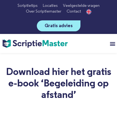
Scriptietips
Locaties
Veelgestelde vragen
Over Scriptiemaster
Contact
Gratis advies
Vo
Download hier het gratis
e-book ‘Begeleiding op
afstand’