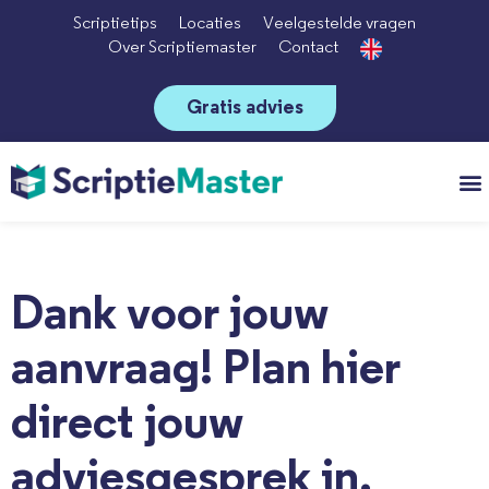
Scriptietips
Locaties
Veelgestelde vragen
Over Scriptiemaster
Contact
Gratis advies
Vo
Dank voor jouw
aanvraag! Plan hier
direct jouw
adviesgesprek in.