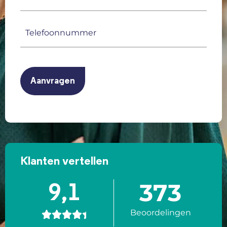
mailadres
(Vereist)
Telefoonnummer
(Vereist)
CAPTCHA
Klanten vertellen
373
9,1
Beoordelingen




