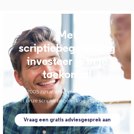
Met
scriptiebegeleiding
investeer je in je
toekomst!
Sinds 2005 zijn al meer dan 10.000 studenten
met onze scriptiebegeleiding afgestudeerd
Vraag een gratis adviesgesprek aan