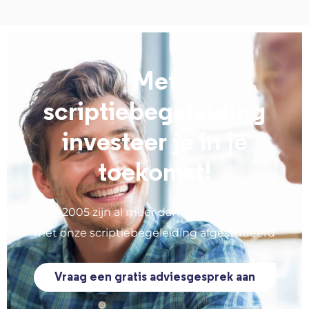
Met
scriptiebegeleiding
investeer je in je
toekomst!
Sinds 2005 zijn al meer dan 10.000 studenten
met onze scriptiebegeleiding afgestudeerd
Vraag een gratis adviesgesprek aan