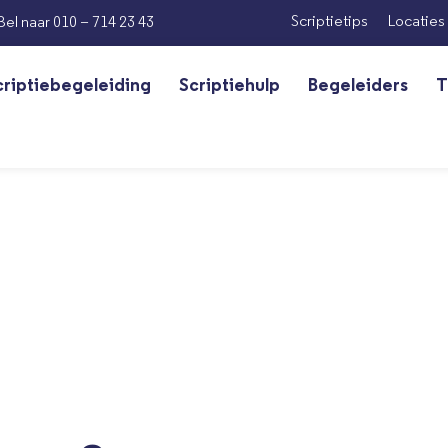
Scriptietips
Locaties
Bel naar 010 – 714 23 43
criptiebegeleiding
Scriptiehulp
Begeleiders
T