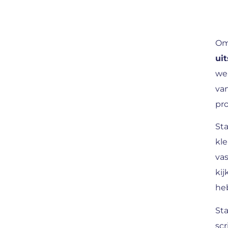
Om
ui
wer
van
pr
St
kle
vas
kij
he
Sta
scr