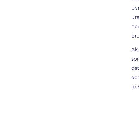
ber
ure
hoo
bru
Als
som
da
een
gee