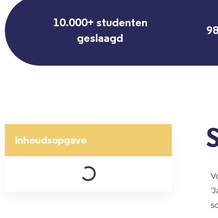
10.000+ studenten
98
geslaagd
Inhoudsopgave
V
‘
s