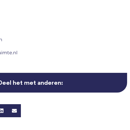
n
uimte.nl
Deel het met anderen: