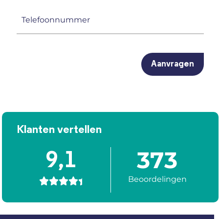
(Vereist)
Telefoonnummer
(Vereist)
CAPTCHA
Klanten vertellen
373
9,1
Beoordelingen




