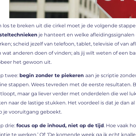
 los te breken uit die cirkel moet je de volgende stap
tsteltechnieken
je hanteert en welke afleidingssignalen
ken; scheid jezelf van telefoon, tablet, televisie of van 
 wat anderen doen of vinden; als jij wilt weten of een ba
obeer het gewoon uit.
ap twee:
begin zonder te piekeren
aan je scriptie zond
ine stappen. Wees tevreden met de eerste resultaten. Bl
tloopt, maar ga liever verder met onderdelen die wel lu
ken naar de lastige stukken. Het voordeel is dat je dan 
b je vooruitgang geboekt.
p drie:
focus op de inhoud, niet op de tijd
. Hoe vaak ho
iptie te werken.’ Of: ‘De komende week ga ik echt knall