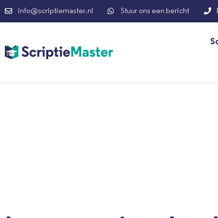
info@scriptiemaster.nl
Stuur ons een bericht
S