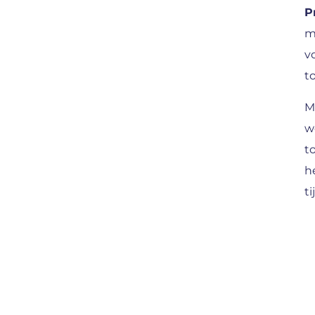
P
m
v
to
M
w
t
h
t