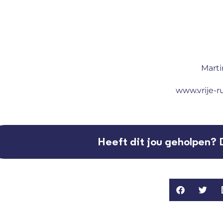
Marti
www.vrije-r
Heeft dit jou geholpen? 