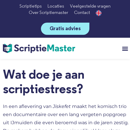
Scriptietips
Locaties
Veelgestelde vragen
Over Scriptiemaster
Contact
Gratis advies
Vo
Wat doe je aan
scriptiestress?
In een aflevering van
Jiskefet
maakt het komisch trio
een documentaire over een lang vergeten popgroep
uit IJmuiden die even beroemd was in de jaren zestig.