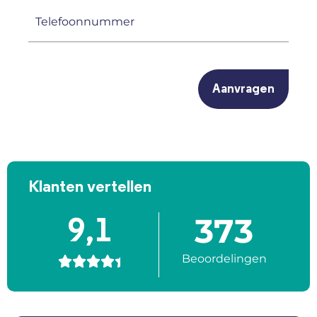
(Vereist)
Telefoonnummer
(Vereist)
CAPTCHA
Klanten vertellen
373
9,1
Beoordelingen




