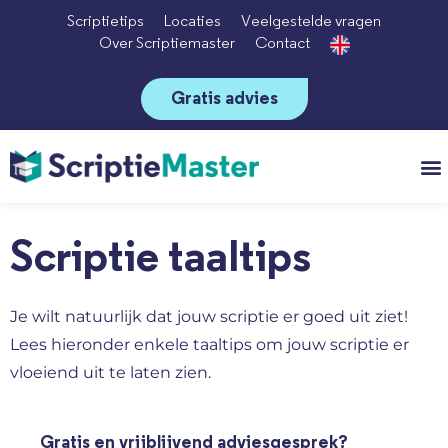
Scriptietips
Locaties
Veelgestelde vragen
Over Scriptiemaster
Contact
Gratis advies
Vo
Scriptie taaltips
Je wilt natuurlijk dat jouw scriptie er goed uit ziet!
Lees hieronder enkele taaltips om jouw scriptie er
vloeiend uit te laten zien.
Gratis en vrijblijvend adviesgesprek?