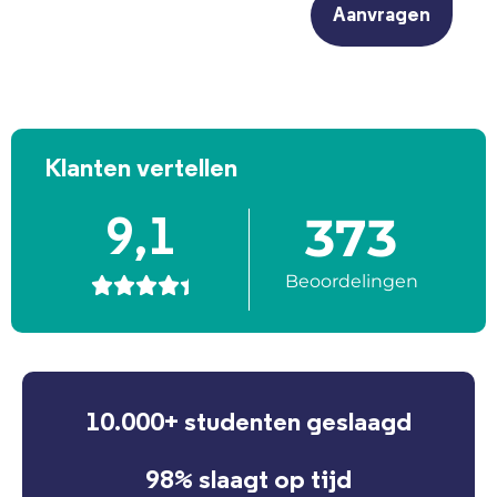
Klanten vertellen
373
9,1
Beoordelingen





10.000+ studenten geslaagd
98% slaagt op tijd