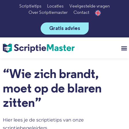
Scriptietips
Locaties
Veelgestelde vragen
Over Scriptiemaster
Contact
Gratis advies
Vo
“Wie zich brandt,
moet op de blaren
zitten”
Hier lees je de scriptietips van onze
scriptiebegeleiders.