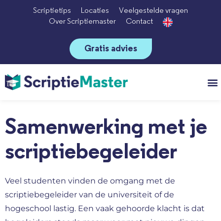
Scriptietips
Locaties
Veelgestelde vragen
Over Scriptiemaster
Contact
Gratis advies
Vo
Samenwerking met je
scriptiebegeleider
Veel studenten vinden de omgang met de
scriptiebegeleider van de universiteit of de
hogeschool lastig. Een vaak gehoorde klacht is dat