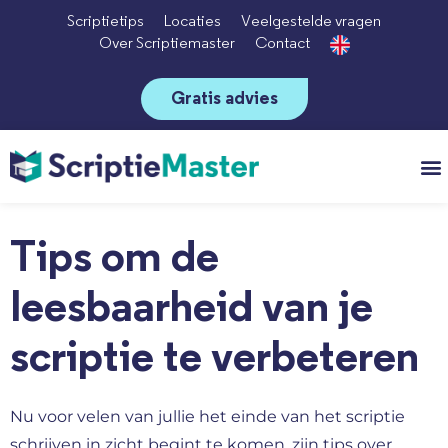
Scriptietips
Locaties
Veelgestelde vragen
Over Scriptiemaster
Contact
Gratis advies
Vo
Tips om de
leesbaarheid van je
scriptie te verbeteren
Nu voor velen van jullie het einde van het scriptie
schrijven in zicht begint te komen, zijn tips over