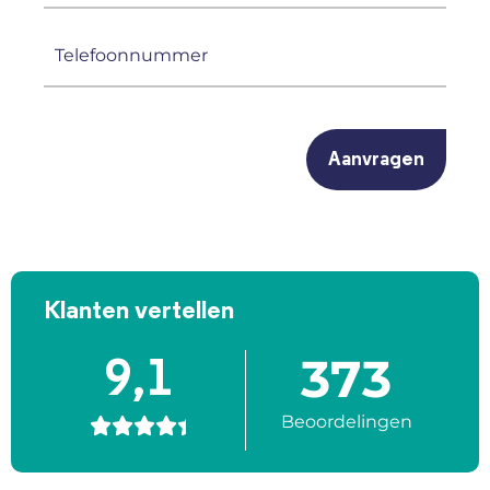
(Vereist)
Telefoonnummer
(Vereist)
CAPTCHA
Klanten vertellen
373
9,1
Beoordelingen




