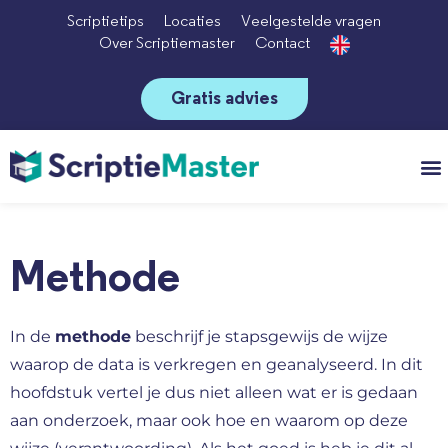
Scriptietips
Locaties
Veelgestelde vragen
Over Scriptiemaster
Contact
Gratis advies
Vo
Methode
In de
methode
beschrijf je stapsgewijs de wijze
waarop de data is verkregen en geanalyseerd. In dit
hoofdstuk vertel je dus niet alleen wat er is gedaan
aan onderzoek, maar ook hoe en waarom op deze