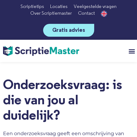
Scriptietips
Locaties
Veelgestelde vragen
Over Scriptiemaster
Contact
Gratis advies
Vo
Onderzoeksvraag: is
die van jou al
duidelijk?
Een onderzoeksvraag geeft een omschrijving van