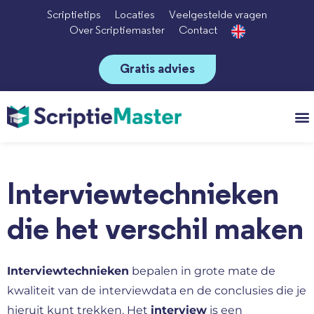
Scriptietips
Locaties
Veelgestelde vragen
Over Scriptiemaster
Contact
Gratis advies
Vo
Interviewtechnieken
die het verschil maken
Interviewtechnieken
bepalen in grote mate de
kwaliteit van de interviewdata en de conclusies die je
hieruit kunt trekken. Het
interview
is een