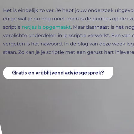
Het is eindelijk zo ver. Je hebt jouw onderzoek uitgev
enige wat je nu nog moet doen is de puntjes op de i ze
scriptie
netjes is opgemaakt
. Maar daarnaast is het nog
verplichte onderdelen in je scriptie verwerkt. Een van
vergeten is het nawoord. In de blog van deze week leg 
staan. Zo kan je je scriptie met een gerust hart inlevere
Gratis en vrijblijvend adviesgesprek?