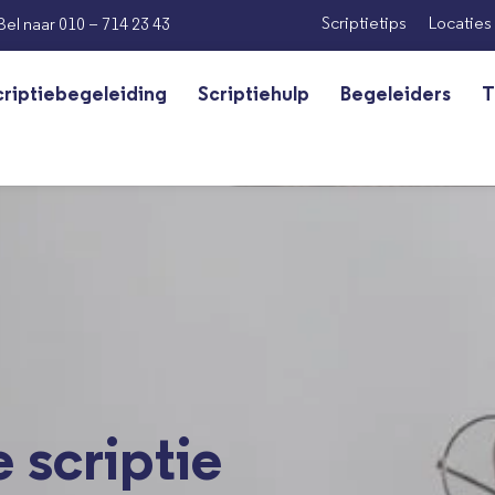
Scriptietips
Locaties
Bel naar 010 – 714 23 43
criptiebegeleiding
Scriptiehulp
Begeleiders
T
 scriptie