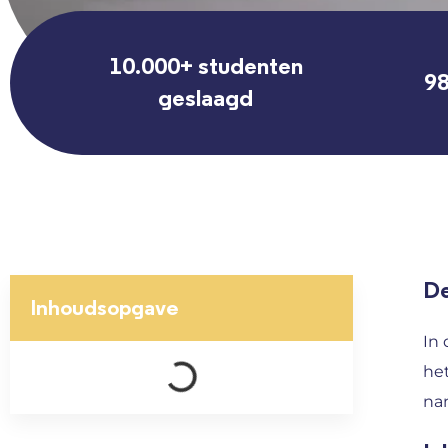
10.000+ studenten
98
geslaagd
De
Inhoudsopgave
In 
het
nam