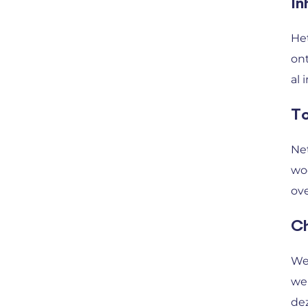
In
Het
ont
al 
To
Net
woo
ov
Ch
We
wel
dez