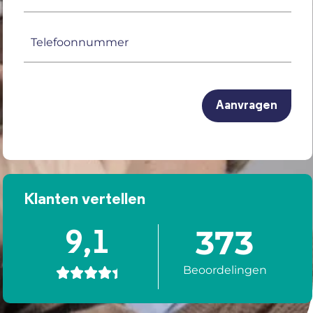
mailadres
(Vereist)
Telefoonnummer
(Vereist)
CAPTCHA
Klanten vertellen
373
9,1
Beoordelingen




