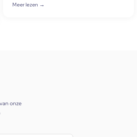
Meer lezen →
 van onze
n