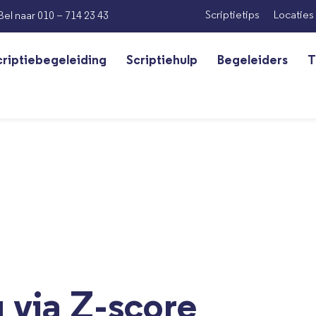
Scriptietips
Locaties
Bel naar 010 – 714 23 43
criptiebegeleiding
Scriptiehulp
Begeleiders
T
 via Z-score