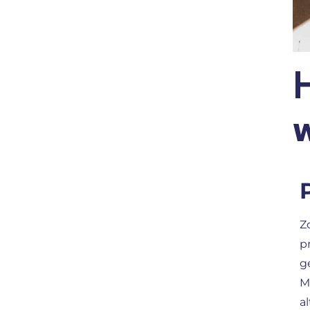
H
Z
p
g
M
a