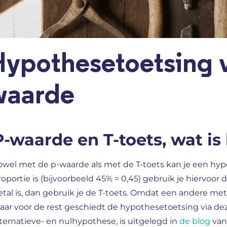
ypothesetoetsing v
waarde
P-waarde en T-toets, wat is 
owel met de p-waarde als met de T-toets kan je een h
roportie is (bijvoorbeeld 45% = 0,45) gebruik je hiervo
etal is, dan gebruik je de T-toets. Omdat een andere me
aar voor de rest geschiedt de hypothesetoetsing via dez
lternatieve- en nulhypothese, is uitgelegd in
de blog
van 