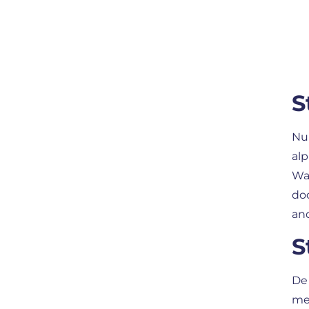
S
Nu 
alp
Wa
do
and
S
De 
me