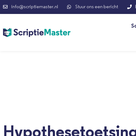
info@scriptiemaster.nl
Stuur ons een bericht
S
Hypothesetoetsing