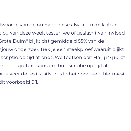
waarde van de nulhypothese afwijkt. In de laatste
e blog van deze week testen we of geslacht van invloed
 de Grote Duim* blijkt dat gemiddeld 55% van de
 jouw onderzoek trek je een steekproef waaruit blijkt
iptie op tijd afrondt. We toetsen dan Ha= µ > µ0, of
een grotere kans om hun scriptie op tijd af te
le voor de test statistic is in het voorbeeld hiernaast
t voorbeeld 0,1.