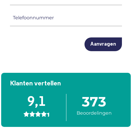
mailadres
(Vereist)
Telefoonnummer
(Vereist)
CAPTCHA
Klanten vertellen
373
9,1
Beoordelingen




