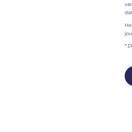
van
dat
He
jou
* D