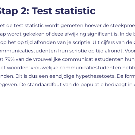
tap 2: Test statistic
et de test statistic wordt gemeten hoever de steekproef
tap wordt gekeken of deze afwijking significant is. In d
s op het op tijd afronden van je scriptie. Uit cijfers van
ommunicatiestudenten hun scriptie op tijd afrondt. Voor
at 79% van de vrouwelijke communicatiestudenten hun scr
et woorden: vrouwelijke communicatiestudenten hebben 
onden. Dit is dus een eenzijdige hypethesetoets. De formu
egeven. De standaardfout van de populatie bedraagt in di