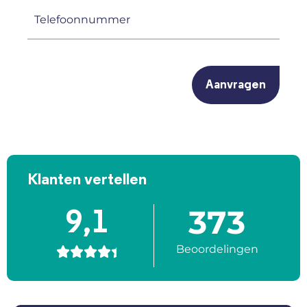
(Vereist)
Telefoonnummer
(Vereist)
CAPTCHA
Klanten vertellen
373
9,1
Beoordelingen




