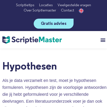
Scriptietips
Locaties
Veelgestelde vragen
Over Scriptiemaster
Contact
Gratis advies
Vo
Hypothesen
Als je data verzamelt en test, moet je hypothesen
formuleren. Hypothesen zijn de voorlopige antwoorden
die jij hebt geformuleerd voor je verschillende
deelvragen. Een literatuuronderzoek voer je dan ook