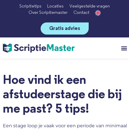
Scriptietips
Locaties
Veelgestelde vragen
Over Scriptiemaster
Contact
Gratis advies
Vo
Hoe vind ik een
afstudeerstage die bij
me past? 5 tips!
Een stage loop je vaak voor een periode van minimaal