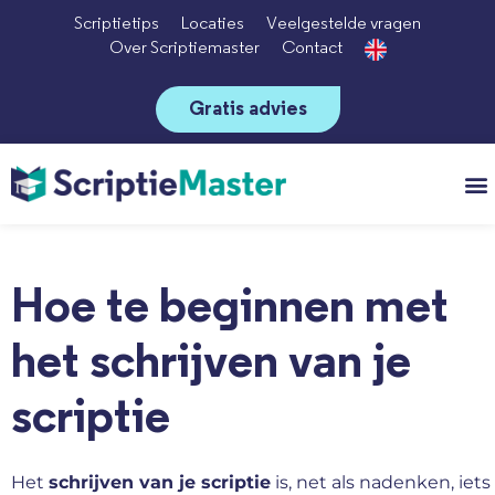
Scriptietips
Locaties
Veelgestelde vragen
Over Scriptiemaster
Contact
Gratis advies
Vo
Hoe te beginnen met
het schrijven van je
scriptie
Het
schrijven van je scriptie
is, net als nadenken, iets