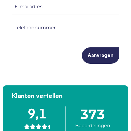
E-
mailadres
(Vereist)
Telefoonnummer
(Vereist)
CAPTCHA
Klanten vertellen
373
9,1
Beoordelingen




