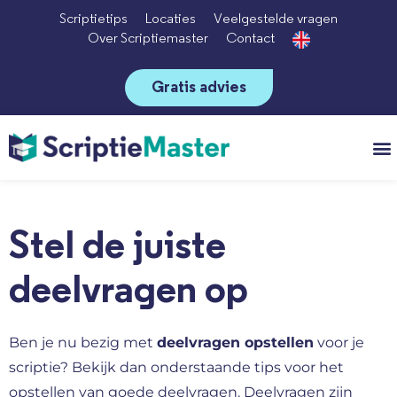
Scriptietips
Locaties
Veelgestelde vragen
Over Scriptiemaster
Contact
Gratis advies
Vo
Stel de juiste
deelvragen op
Ben je nu bezig met
deelvragen opstellen
voor je
scriptie? Bekijk dan onderstaande tips voor het
opstellen van goede deelvragen. Deelvragen zijn